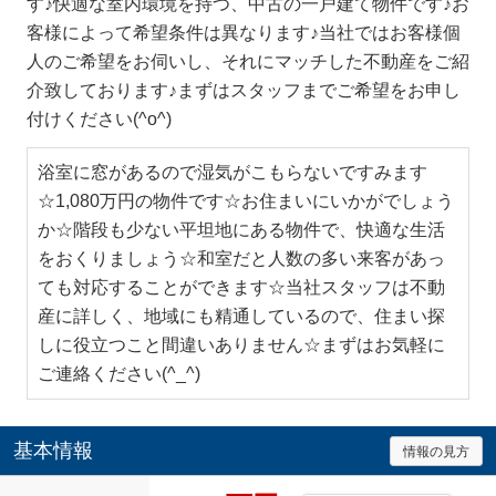
す♪快適な室内環境を持つ、中古の一戸建て物件です♪お
客様によって希望条件は異なります♪当社ではお客様個
人のご希望をお伺いし、それにマッチした不動産をご紹
介致しております♪まずはスタッフまでご希望をお申し
付けください(^o^)
浴室に窓があるので湿気がこもらないですみます
☆1,080万円の物件です☆お住まいにいかがでしょう
か☆階段も少ない平坦地にある物件で、快適な生活
をおくりましょう☆和室だと人数の多い来客があっ
ても対応することができます☆当社スタッフは不動
産に詳しく、地域にも精通しているので、住まい探
しに役立つこと間違いありません☆まずはお気軽に
ご連絡ください(^_^)
基本情報
情報の見方