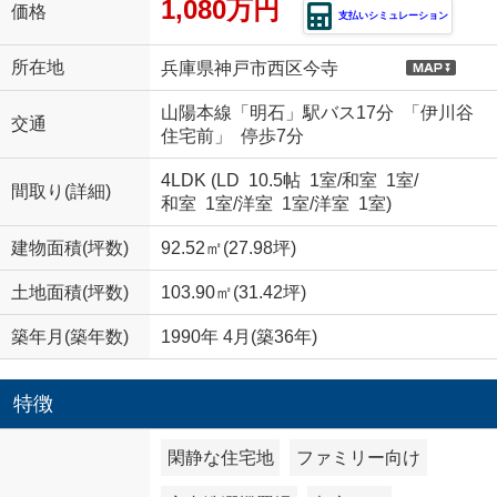
1,080万円
価格
支払いシミュレーション
所在地
兵庫県神戸市西区今寺
山陽本線「明石」駅バス17分 「伊川谷
交通
住宅前」 停歩7分
4LDK (
LD 10.5帖 1室
/
和室 1室
/
間取り(詳細)
和室 1室
/
洋室 1室
/
洋室 1室
)
建物面積(坪数)
92.52㎡(27.98坪)
土地面積(坪数)
103.90㎡(31.42坪)
築年月(築年数)
1990年 4月(築36年)
特徴
閑静な住宅地
ファミリー向け