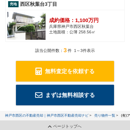
西区秋葉台3丁目
売地
成約価格：
1,100万円
兵庫県神戸市西区秋葉台
土地面積：公簿 258.56㎡
3
該当公開件数：
件 1～3件表示
無料査定を依頼する
まずは無料相談する
神戸市西区の不動産売却｜神戸市西区不動産売却ナビ
売り物件一覧
(有
ページトップへ