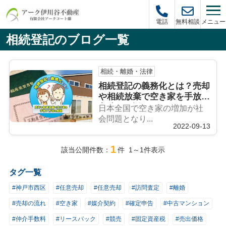
メニュー
電話
無料相談
相続登記のブログ一覧
相続・離婚・法律
相続登記の義務化とは？売却
や相続放棄で空き家を手放す
方法も解説
日本全国で空き家の増加が社
会問題となり...
2022-09-13
1
該当公開件数：
件 1～1件表示
タグ一覧
#神戸市西区
#任意売却
#任意売却
#訪問査定
#離婚
#売却の流れ
#空き家
#媒介契約
#確定申告
#中古マンション
#仲介手数料
#リースバック
#競売
#固定資産税
#売出価格