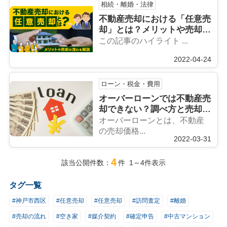
相続・離婚・法律
不動産売却における「任意売
却」とは？メリットや売却の
流れも解説
この記事のハイライト ...
2022-04-24
ローン・税金・費用
オーバーローンでは不動産売
却できない？調べ方と売却方
法をご紹介
オーバーローンとは、不動産
の売却価格...
2022-03-31
4
該当公開件数：
件 1～4件表示
タグ一覧
#神戸市西区
#任意売却
#任意売却
#訪問査定
#離婚
#売却の流れ
#空き家
#媒介契約
#確定申告
#中古マンション