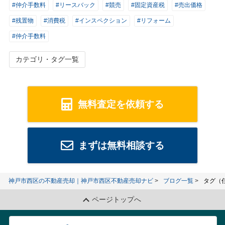
#仲介手数料
#リースバック
#競売
#固定資産税
#売出価格
#残置物
#消費税
#インスペクション
#リフォーム
#仲介手数料
カテゴリ・タグ一覧
無料査定を依頼する
まずは無料相談する
神戸市西区の不動産売却｜神戸市西区不動産売却ナビ
ブログ一覧
タグ（
ページトップへ