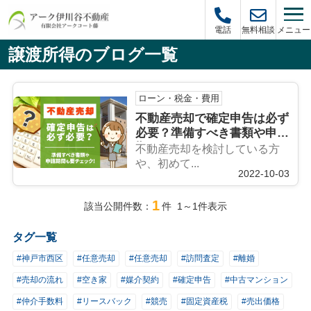
メニュー
電話
無料相談
譲渡所得のブログ一覧
ローン・税金・費用
不動産売却で確定申告は必ず
必要？準備すべき書類や申請
期間も要チェック
不動産売却を検討している方
や、初めて...
2022-10-03
1
該当公開件数：
件 1～1件表示
タグ一覧
#神戸市西区
#任意売却
#任意売却
#訪問査定
#離婚
#売却の流れ
#空き家
#媒介契約
#確定申告
#中古マンション
#仲介手数料
#リースバック
#競売
#固定資産税
#売出価格