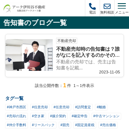
メニュー
電話
無料相談
告知書のブログ一覧
不動産売却
不動産売却時の告知書は？誰
がなにを記入するのかその際
の注意点をご紹介
不動産の売却では、売主は告
知書を記載...
2023-11-05
1
該当公開件数：
件 1～1件表示
タグ一覧
#神戸市西区
#任意売却
#任意売却
#訪問査定
#離婚
#売却の流れ
#空き家
#媒介契約
#確定申告
#中古マンション
#仲介手数料
#リースバック
#競売
#固定資産税
#売出価格