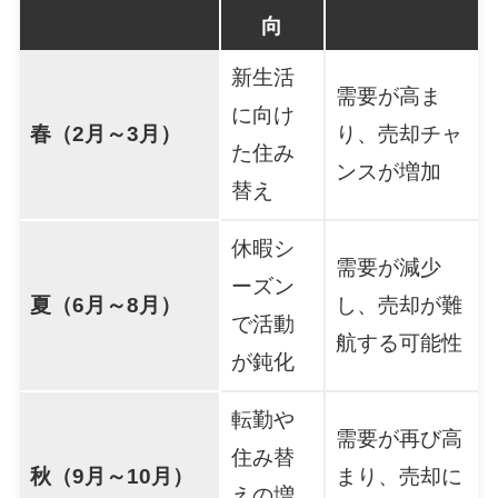
向
新生活
需要が高ま
に向け
春（2月～3月）
り、売却チャ
た住み
ンスが増加
替え
休暇シ
需要が減少
ーズン
夏（6月～8月）
し、売却が難
で活動
航する可能性
が鈍化
転勤や
需要が再び高
住み替
秋（9月～10月）
まり、売却に
えの増