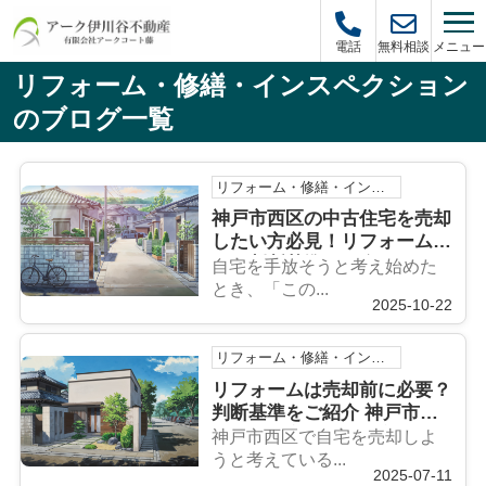
メニュー
電話
無料相談
リフォーム・修繕・インスペクション
のブログ一覧
リフォーム・修繕・インスペクション
神戸市西区の中古住宅を売却
したい方必見！リフォーム要
否の判断基準も紹介
自宅を手放そうと考え始めた
とき、「この...
2025-10-22
リフォーム・修繕・インスペクション
リフォームは売却前に必要？
判断基準をご紹介 神戸市西
区での自宅売却に役立つ情報
神戸市西区で自宅を売却しよ
を解説
うと考えている...
2025-07-11