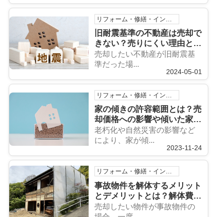
リフォーム・修繕・インスペクション
旧耐震基準の不動産は売却で
きない？売りにくい理由と売
却方法をご紹介
売却したい不動産が旧耐震基
準だった場...
2024-05-01
リフォーム・修繕・インスペクション
家の傾きの許容範囲とは？売
却価格への影響や傾いた家の
売却方法をご紹介！
老朽化や自然災害の影響など
により、家が傾...
2023-11-24
リフォーム・修繕・インスペクション
事故物件を解体するメリット
とデメリットとは？解体費用
と合わせて解説
売却したい物件が事故物件の
場合、一度...