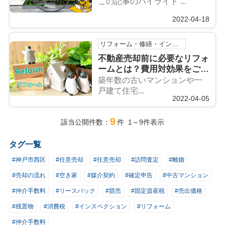
や費用について解説
この記事のハイライト ...
2022-04-18
リフォーム・修繕・インスペクション
不動産売却前に必要なリフォ
ームとは？費用対効果をご紹
介
築年数の古いマンションや一
戸建て住宅...
2022-04-05
9
該当公開件数：
件 1～9件表示
タグ一覧
#神戸市西区
#任意売却
#任意売却
#訪問査定
#離婚
#売却の流れ
#空き家
#媒介契約
#確定申告
#中古マンション
#仲介手数料
#リースバック
#競売
#固定資産税
#売出価格
#残置物
#消費税
#インスペクション
#リフォーム
#仲介手数料