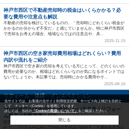
神戸市西区で不動産売却時の税金はいくらかかる？必
要な費用や注意点も解説
不動産の売却を検討しているものの、「売却時にどれくらい税金が
かかるのか分からず不安だ」と感じていませんか。特に神戸市西区
で売却をお考えの場合、地域ならではの注意点や、具...
2025-11-15
神戸市西区の空き家売却費用相場はどれくらい？費用
内訳や流れをご紹介
神戸市西区で空き家の売却を考えている方にとって、どのくらいの
費用が必要なのか、相場はどれくらいなのか気になるポイントでは
ないでしょうか。本記事では、売却時にかかる費用やそ...
2025-08-16
リフォーム・修繕・インスペクション
当サイトでは、お客様の当サイト利用状況把握、サービス向上検討を目的と
して、クッキー（Cookie）を使用しています。
神戸市西区の中古住宅を売却したい方必見！リフォー
詳しくは、当社の
「Cookieの取扱いについて」
をご確認ください。
ム要否の判断基準も紹介
閉じる
自宅を手放そうと考え始めたとき、「このままで売れるのだろう
か？」「リフォームをしてからの方がよいのか？」と迷われる方は