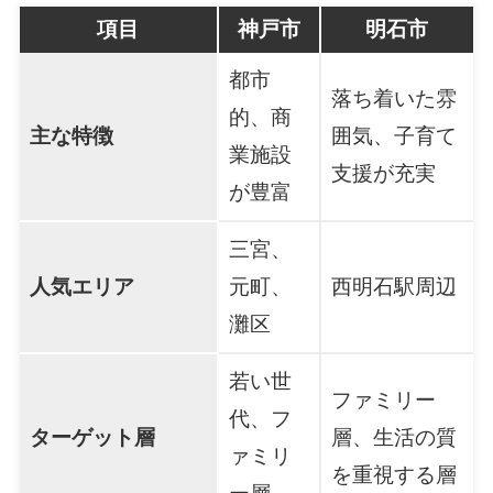
項目
神戸市
明石市
都市
落ち着いた雰
的、商
主な特徴
囲気、子育て
業施設
支援が充実
が豊富
三宮、
人気エリア
元町、
西明石駅周辺
灘区
若い世
ファミリー
代、フ
ターゲット層
層、生活の質
ァミリ
を重視する層