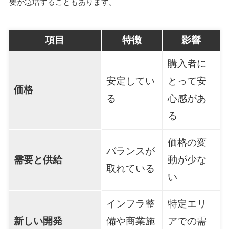
要が急増することもあります。
項目
特徴
影響
購入者に
安定してい
とって安
価格
る
心感があ
る
価格の変
バランスが
需要と供給
動が少な
取れている
い
インフラ整
特定エリ
新しい開発
備や商業施
アでの需